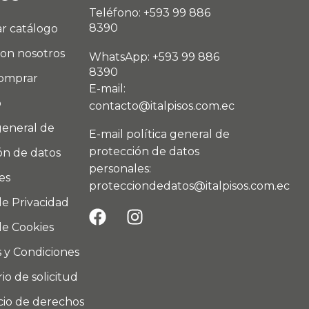
Teléfono: +593 99 886
8390
r catálogo
con nosotros
WhatsApp: +593 99 886
8390
omprar
E-mail:
o
contacto@italpisos.com.ec
general de
E-mail política general de
protección de datos
ón de datos
personales:
es
protecciondedatos@italpisos.com.ec
de Privacidad
de Cookies
 y Condiciones
io de solicitud
icio de derechos