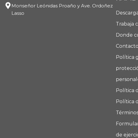
Monseñor Leónidas Proaño y Ave. Ordoñez
Descarga
Lasso
Trabaja 
Donde c
Contact
Política 
protecci
personal
Política 
Política 
Términos
Formular
de ejerc