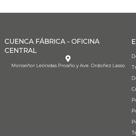
CUENCA FÁBRICA - OFICINA
E
CENTRAL
D
Monseñor Leónidas Proaño y Ave. Ordoñez Lasso
T
D
C
P
P
P
T