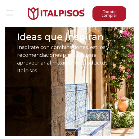
Dónde
comprar
Ideas que Inspiran
Inspírate con combinaciones, estilos y
recomendaciones prácticas para
aprovechar al máximo los productos
Italpisos.